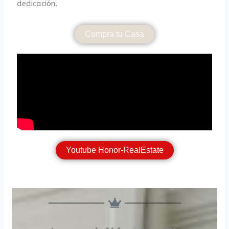
dedicación.
Compra tu Casa
Youtube Honor-RealEstate