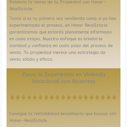
Potencia la Venta de tu Propiedad con Honor-
RealEstate.
Tanto si es tu primera vez vendiendo como si ya has
experimentado el proceso, en Honor RealEstate
garantizamos que estarás plenamente informado
en cada etapa. Nuestro enfoque es brindarte
claridad y confianza en cada paso del proceso de
venta. Tu propiedad merece una estrategia de
venta sólida y eficaz.
Eleva tu Experiencia en Vivienda
Vacacional con Nosotros
Consigue la rentabilidad inmobiliaria que buscas con
Honor-RealEstate.