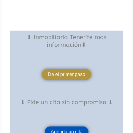
⬇ Inmobiliaria Tenerife mas
información⬇
Da el primer paso
⬇ Pide un cita sin compromiso ⬇
Agenda un cita